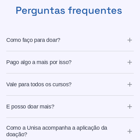
Perguntas frequentes
Como faço para doar?
Pago algo a mais por isso?
Vale para todos os cursos?
E posso doar mais?
Sim! A ONG Amigos do BEM possuí canais de doação. É só
https://doar.amigosdobem.org/
acessar
e ver as possibilidades.
Como a Unisa acompanha a aplicação da
doação?