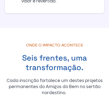
valor é revertido.
ONDE O IMPACTO ACONTECE
Seis frentes, uma
transformação.
Cada inscrição fortalece um destes projetos
permanentes do Amigos do Bem no sertão
nordestino.
Saúde
Atendimento médico
Trabalho
Renda e dignidade