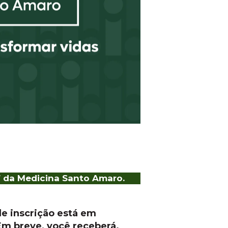
7 da Medicina Santo Amaro.
e inscrição está em
Em breve, você receberá.